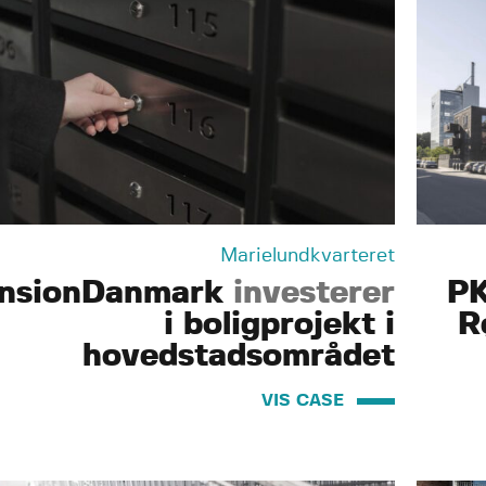
Marielundkvarteret
nsionDanmark
investerer
P
i boligprojekt i
R
hovedstadsområdet
VIS CASE