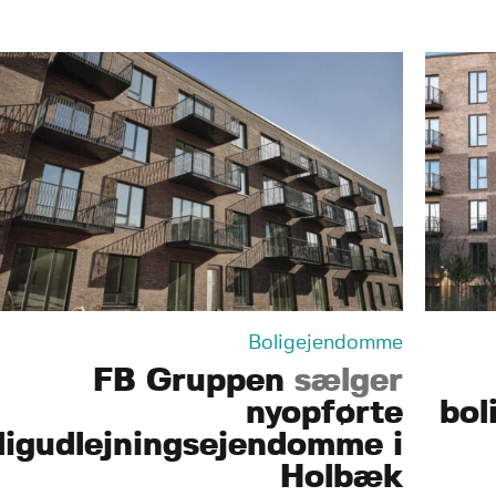
Boligejendomme
FB Gruppen
sælger
nyopførte
bol
ligudlejningsejendomme i
Holbæk