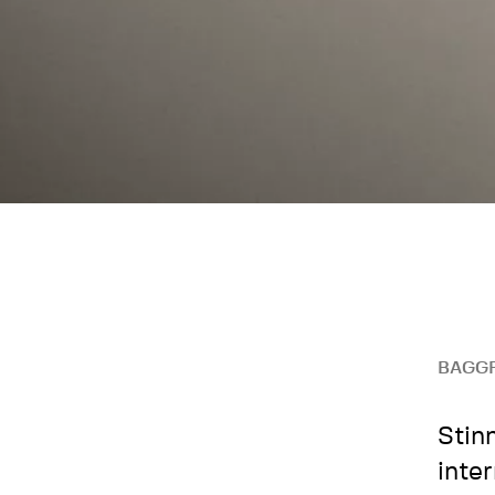
BAGG
Stin
inte