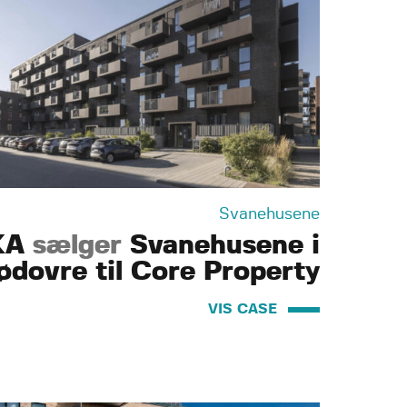
Svanehusene
KA
sælger
Svanehusene i
ødovre til Core Property
VIS CASE