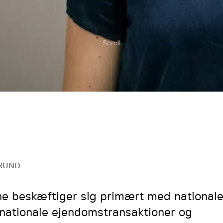
Scroll
RUND
ne beskæftiger sig primært med national
rnationale ejendomstransaktioner og