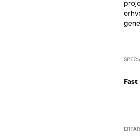
proj
erhv
gene
SPECI
Fast
ERFAR