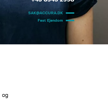
SAK@ACCURA.DK
Fast Ejendom
e og