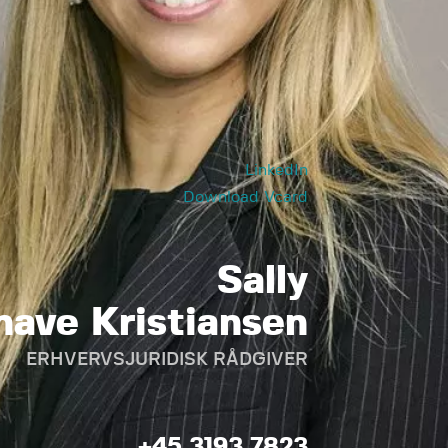
LinkedIn
Download Vcard
Sally
have Kristiansen
ERHVERVSJURIDISK RÅDGIVER
+45 3193 7823