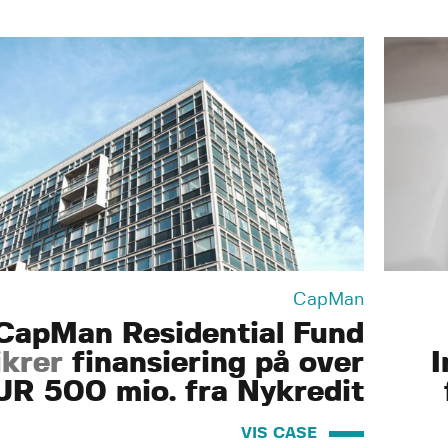
CapMan
CapMan Residential Fund
ikrer
finansiering på over
I
UR 500 mio. fra Nykredit
VIS CASE