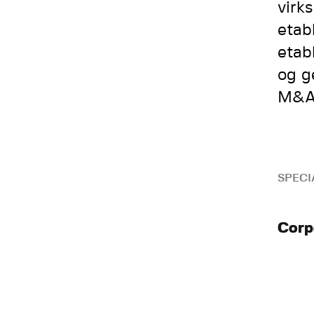
virk
etab
etab
og g
M&A-
SPECI
Corp