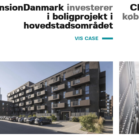
nsionDanmark
investerer
C
i boligprojekt i
køb
hovedstadsområdet
VIS CASE