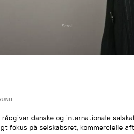
Scroll
RUND
y rådgiver danske og internationale selsk
igt fokus på selskabsret, kommercielle aft