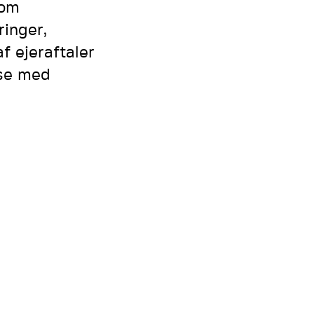
 om
ringer,
f ejeraftaler
lse med