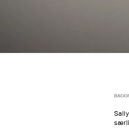
BAGG
Sall
særl