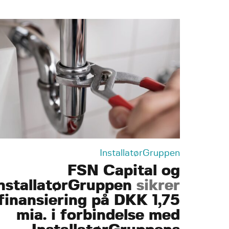
InstallatørGruppen
FSN Capital og
nstallatørGruppen
sikrer
finansiering på DKK 1,75
mia. i forbindelse med