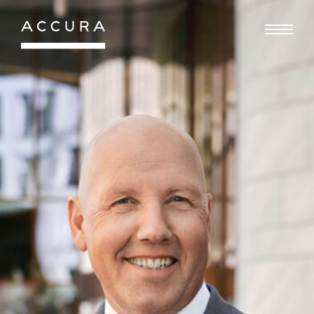
Gå
til
indhold