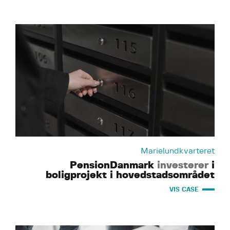
Marielundkvarteret
PensionDanmark
investerer
i
boligprojekt i hovedstadsområdet
VIS CASE