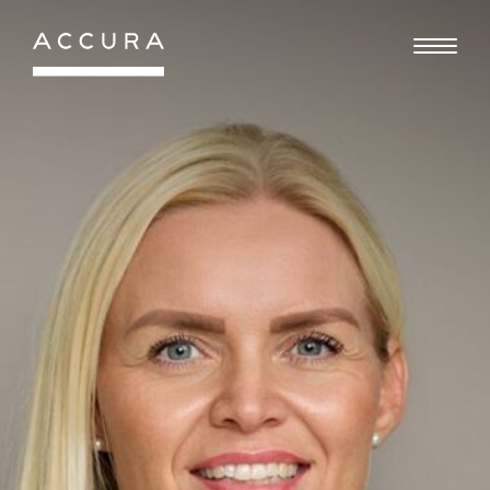
Gå
til
indhold