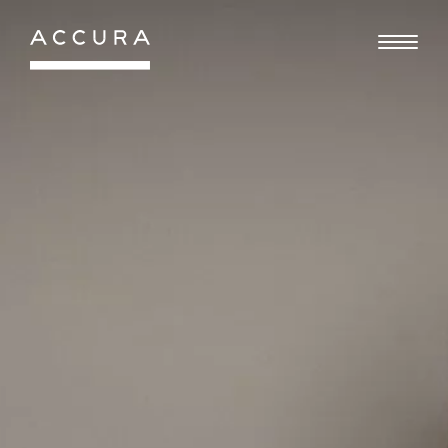
Gå
til
indhold