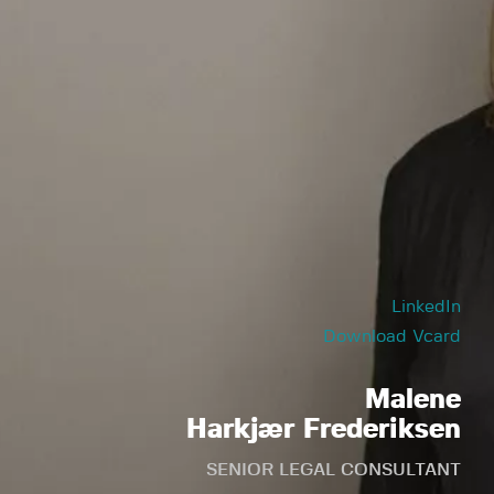
LinkedIn
Download Vcard
Malene
Harkjær Frederiksen
SENIOR LEGAL CONSULTANT