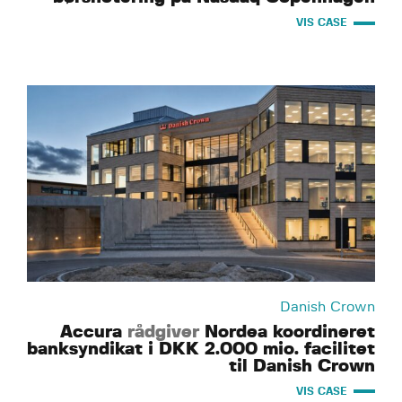
VIS CASE
Danish Crown
Accura
rådgiver
Nordea koordineret
banksyndikat i DKK 2.000 mio. facilitet
til Danish Crown
VIS CASE