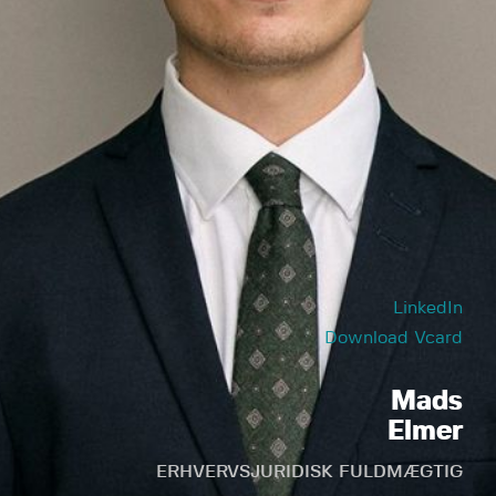
LinkedIn
Download Vcard
Mads
Elmer
ERHVERVSJURIDISK FULDMÆGTIG