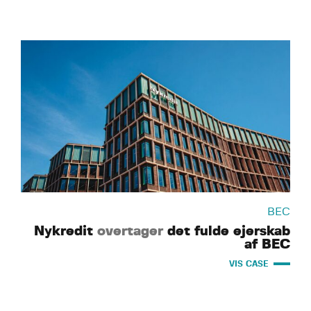
BEC
Nykredit
overtager
det fulde ejerskab
af BEC
VIS CASE