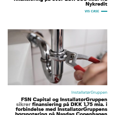
Nykredit
VIS CASE
InstallatørGruppen
FSN Capital og InstallatørGruppen
sikrer
finansiering på DKK 1,75 mia. i
forbindelse med InstallatørGruppens
børsnotering på Nasdaq Copenhagen