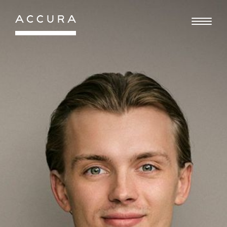
Gå
til
indhold