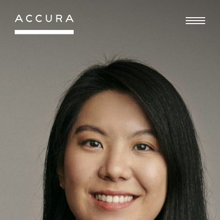
Gå
til
indhold