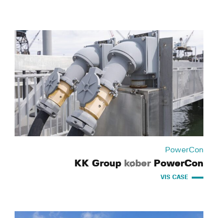
PowerCon
KK Group
køber
PowerCon
VIS CASE