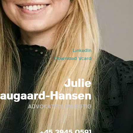
LinkedIn
Download Vcard
Julie
augaard-Hansen
ADVOKATFULDMÆGTIG
+45 3945 0591