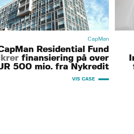
CapMan
CapMan Residential Fund
ikrer
finansiering på over
I
UR 500 mio. fra Nykredit
VIS CASE