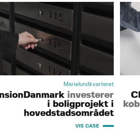
Marielundkvarteret
nsionDanmark
investerer
C
i boligprojekt i
køb
hovedstadsområdet
VIS CASE