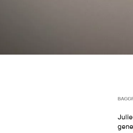
BAGG
Juli
gene