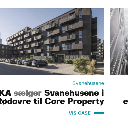
Svanehusene
KA
sælger
Svanehusene i
Rødovre til Core Property
e
VIS CASE