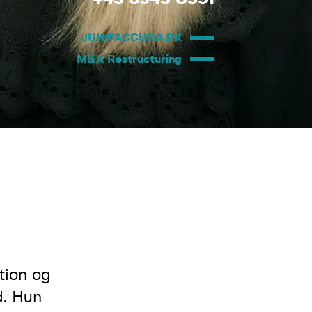
JUH@ACCURA.DK
M&A Restructuring
tion og
d. Hun