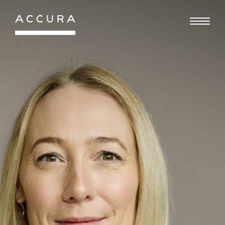
Gå
til
indhold