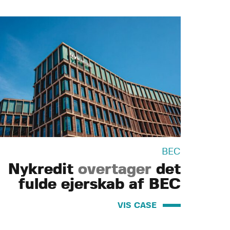
BEC
Nykredit
overtager
det
fulde ejerskab af BEC
VIS CASE