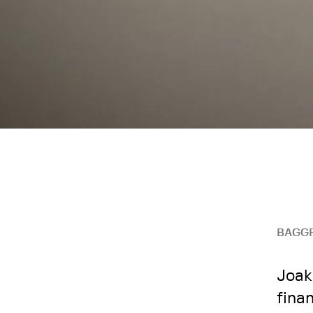
BAGG
Joak
fina