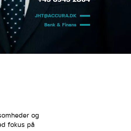
JHT@ACCURA.DK
Bank & Finans
ksomheder og
med fokus på