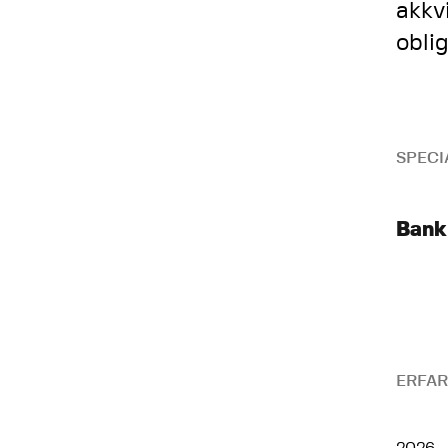
akkv
obli
SPECI
Bank
ERFAR