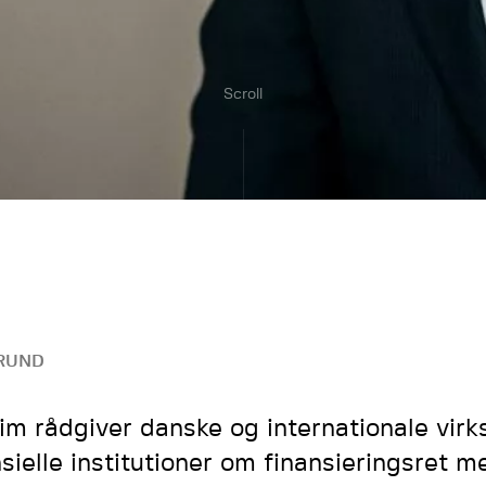
Scroll
RUND
im rådgiver danske og internationale vir
nsielle institutioner om finansieringsret 