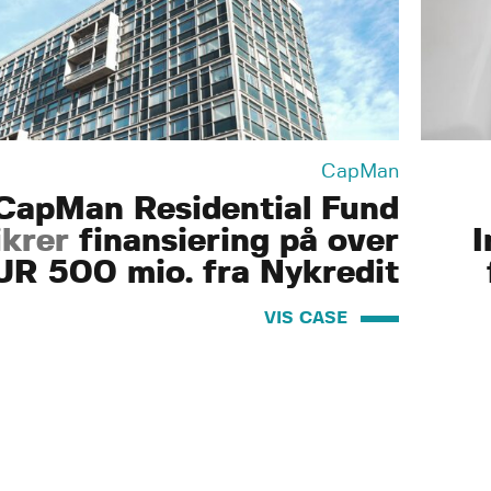
CapMan
CapMan Residential Fund
ikrer
finansiering på over
I
UR 500 mio. fra Nykredit
VIS CASE