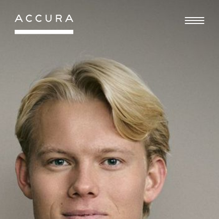
Gå
til
indhold