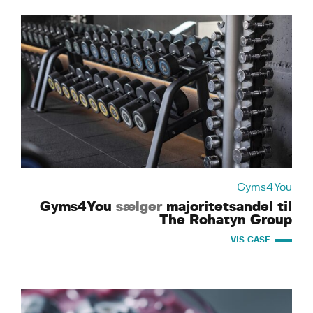
Gyms4You
Gyms4You
sælger
majoritetsandel til
The Rohatyn Group
VIS CASE