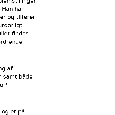
lemstillinger
. Han har
r og tilfører
urderligt
llet findes
fordrende
ng af
er samt både
BoP-
 og er på