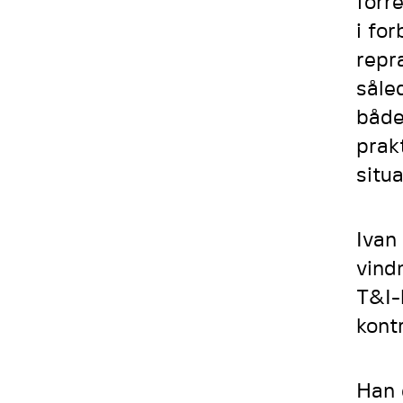
forr
i fo
repr
såle
både
prak
situa
Ivan
vind
T&I-
kont
Han 