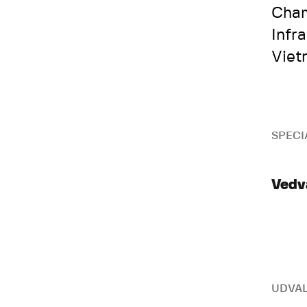
Cham
Infr
Viet
SPECI
Vedv
UDVAL