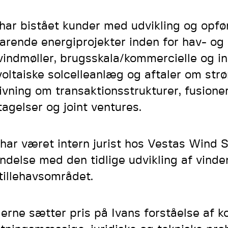
har bistået kunder med udvikling og opfø
arende energiprojekter inden for hav- og
vindmøller, brugsskala/kommercielle og in
voltaiske solcelleanlæg og aftaler om st
ivning om transaktionsstrukturer, fusione
tagelser og joint ventures.
 har været intern jurist hos Vestas Wind 
indelse med den tidlige udvikling af vinde
tillehavsområdet.
erne sætter pris på Ivans forståelse af 