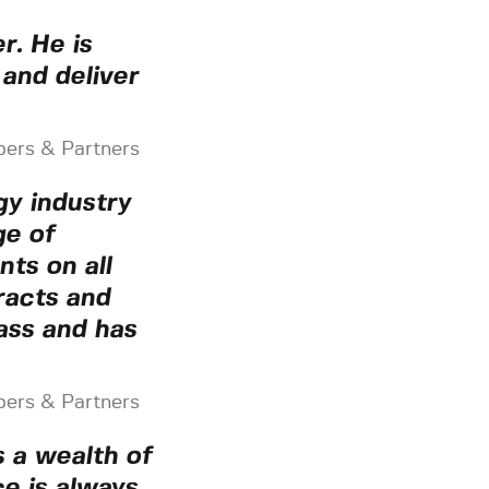
r. He is
 and deliver
mbers & Partners
gy industry
ge of
nts on all
racts and
ass and has
mbers & Partners
 a wealth of
ce is always