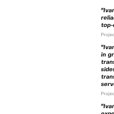
"Iva
reli
top-
Projec
"Iva
in g
tran
side
tran
serv
Projec
"Iva
expe