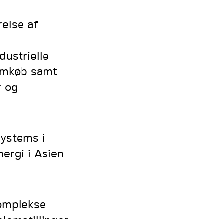
relse af
dustrielle
rømkøb samt
r og
Systems i
nergi i Asien
komplekse