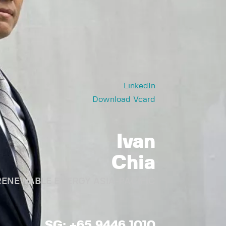
LinkedIn
Download Vcard
Ivan
Chia
RENEWABLE ENERGY ASIA-PACIFIC
SG: +65 9446 1010