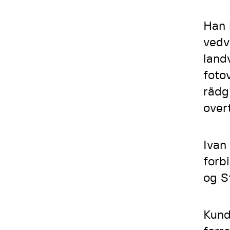
Han 
vedv
land
foto
rådg
over
Ivan
forb
og S
Kund