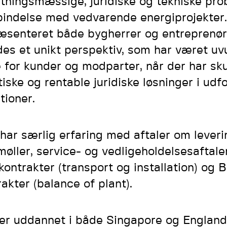
etningsmæssige, juridiske og tekniske prob
rbindelse med vedvarende energiprojekter
æsenteret både bygherrer og entreprenøre
des et unikt perspektiv, som har været uv
 for kunder og modparter, når der har sku
tiske og rentable juridiske løsninger i ud
tioner.
 har særlig erfaring med aftaler om leveri
møller, service- og vedligeholdelsesaftal
kontrakter (transport og installation) og 
rakter (balance of plant).
er uddannet i både Singapore og England