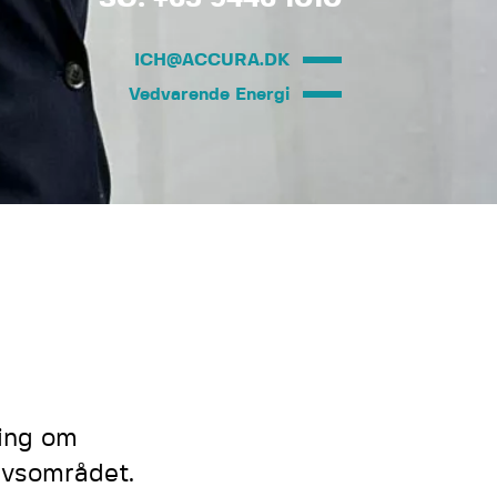
ICH@ACCURA.DK
Vedvarende Energi
ning om
avsområdet.