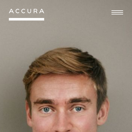
Gå
til
indhold