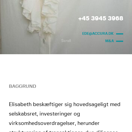
+45 3945 3968
EDE@ACCURA.DK
Scroll
M&A
BAGGRUND
Elisabeth beskæftiger sig hovedsageligt med
selskabsret, investeringer og
virksomhedsoverdragelser, herunder