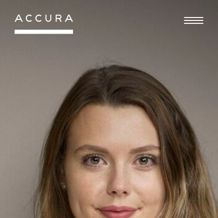
Gå
til
indhold