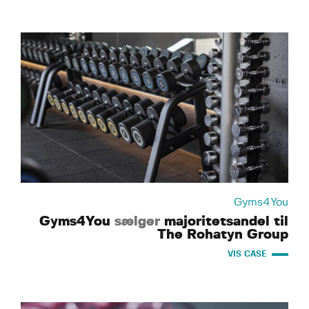
Gyms4You
Gyms4You
sælger
majoritetsandel til
The Rohatyn Group
VIS CASE