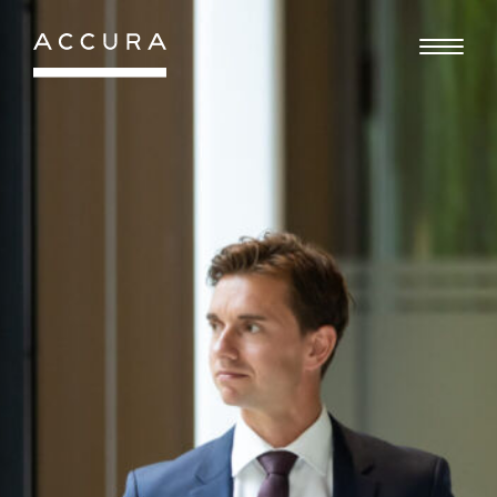
Gå
til
indhold