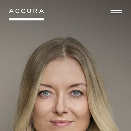
Gå
til
indhold