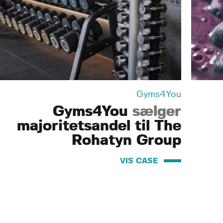
Gyms4You
Gyms4You
sælger
majoritetsandel til The
Rohatyn Group
VIS CASE