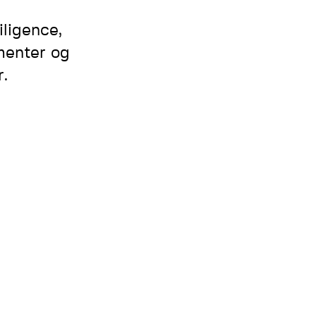
iligence,
menter og
r.