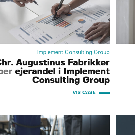
Implement Consulting Group
hr. Augustinus Fabrikker
ber
ejerandel i Implement
Consulting Group
VIS CASE