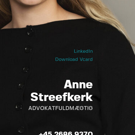
LinkedIn
Download Vcard
Anne
Streefkerk
ADVOKATFULDMÆGTIG
+45 2686 9370