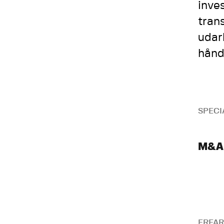
inve
tran
udar
hånd
SPECI
M&A
ERFAR