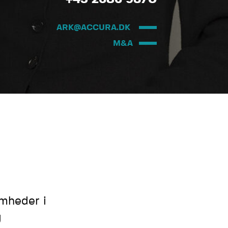
ARK@ACCURA.DK
M&A
omheder i
g