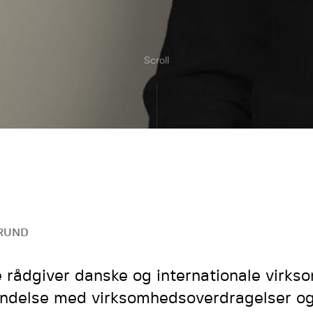
Scroll
RUND
 rådgiver danske og internationale virks
indelse med virksomhedsoverdragelser o