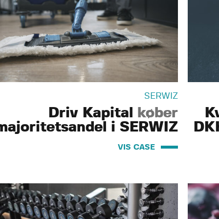
SERWIZ
Driv Kapital
køber
K
majoritetsandel i SERWIZ
DKK
VIS CASE