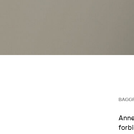
BAGG
Anne
forb