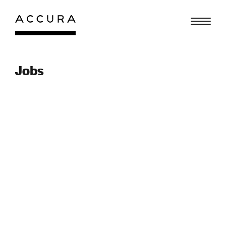
Gå
til
indhold
Jobs