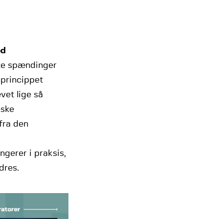
ed
ske spændinger
sprincippet
vet lige så
nske
fra den
gerer i praksis,
dres.