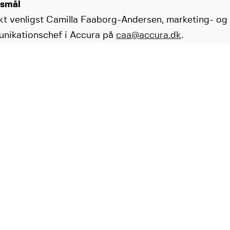
smål
kt venligst Camilla Faaborg-Andersen, marketing- og
nikationschef i Accura på
caa@accura.dk
.