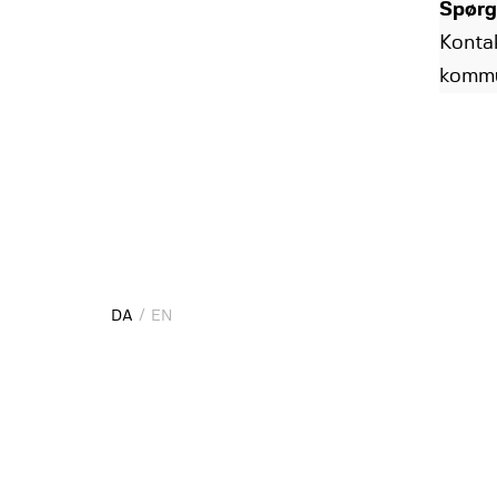
Spørg
Konta
kommu
DA
EN