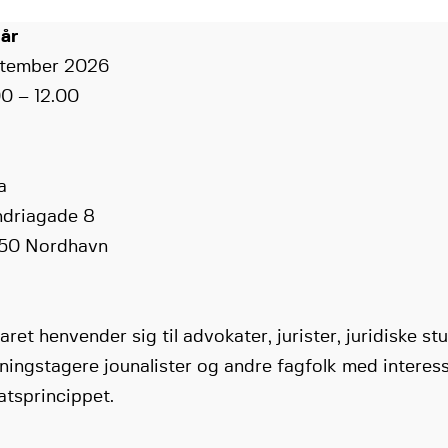
år
ptember 2026
00 – 12.00
a
ndriagade 8
50 Nordhavn
ret henvender sig til advokater, jurister, juridiske st
ningstagere jounalister og andre fagfolk med interess
atsprincippet.