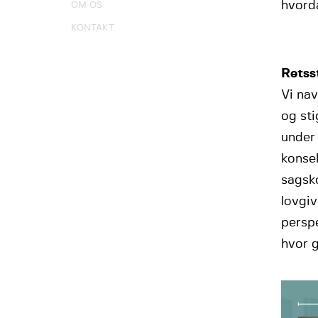
hvorda
OM OS
KONTAKT
Retsst
Vi nav
og sti
under 
konse
sagsk
lovgi
perspe
hvor 