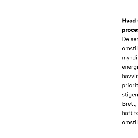
Hvad s
proce
De sen
omstil
myndi
energ
havvin
priori
stigen
Brett,
haft f
omstil