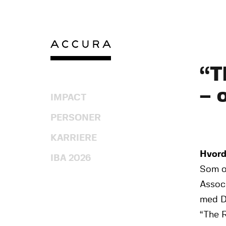
Gå
til
indhold
“T
– 
IMPACT
PERSONER
KARRIERE
Hvord
IBA 2026
Som op
Associ
med D
“The R