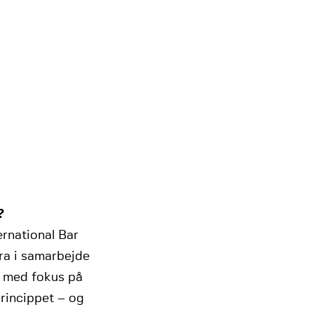
?
ernational Bar
ura i samarbejde
 med fokus på
princippet – og