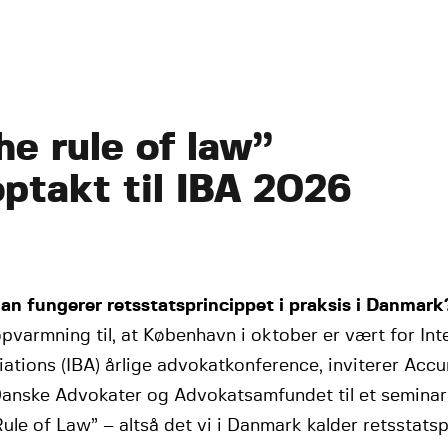
he rule of law”
optakt til IBA 2026
an fungerer retsstatsprincippet i praksis i Danmark
varmning til, at København i oktober er vært for Int
ations (IBA) årlige advokatkonference, inviterer Acc
anske Advokater og Advokatsamfundet til et seminar
ule of Law” – altså det vi i Danmark kalder retsstats