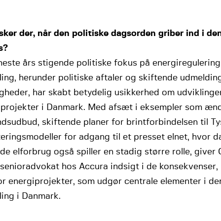
ker der, når den politiske dagsorden griber ind i den
s?
este års stigende politiske fokus på energiregulerin
ling, herunder politiske aftaler og skiftende udmeldin
gheder, har skabt betydelig usikkerhed om udviklinge
iprojekter i Danmark. Med afsæt i eksempler som ændr
dsudbud, skiftende planer for brintforbindelsen til T
teringsmodeller for adgang til et presset elnet, hvor 
de elforbrug også spiller en stadig større rolle, giver
 senioradvokat hos Accura indsigt i de konsekvenser, 
or energiprojekter, som udgør centrale elementer i d
ling i Danmark.