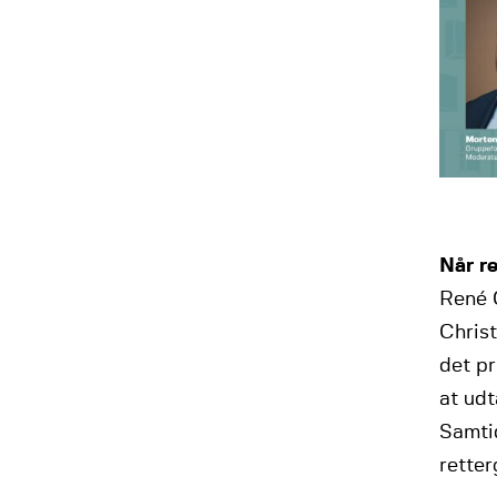
Når r
René 
Christ
det pr
at udt
Samti
retter