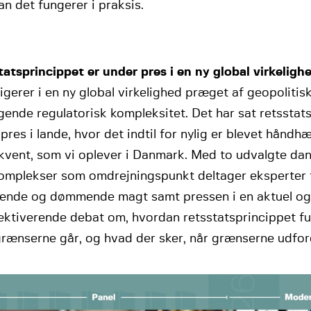
n det fungerer i praksis.
atsprincippet er under pres i en ny global virkeligh
igerer i en ny global virkelighed præget af geopoliti
gende regulatorisk kompleksitet. Det har sat retsstat
pres i lande, hvor det indtil for nylig er blevet håndhæ
kvent, som vi oplever i Danmark. Med to udvalgte da
omplekser som omdrejningspunkt deltager eksperter 
vende og dømmende magt samt pressen i en aktuel og
ktiverende debat om, hvordan retsstatsprincippet fun
grænserne går, og hvad der sker, når grænserne udfor