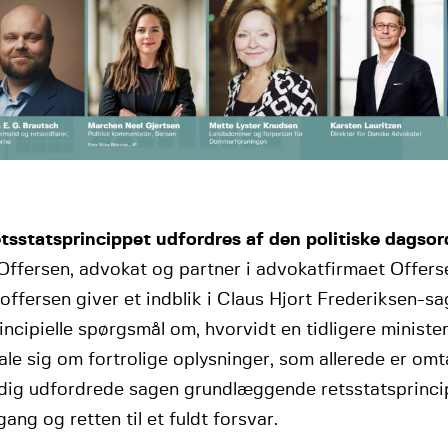
etsstatsprincippet udfordres af den politiske dagso
Offersen, advokat og partner i advokatfirmaet Offers
offersen giver et indblik i Claus Hjort Frederiksen-sa
incipielle spørgsmål om, hvorvidt en tidligere minister
ale sig om fortrolige oplysninger, som allerede er omta
dig udfordrede sagen grundlæggende retsstatsprinc
gang og retten til et fuldt forsvar.