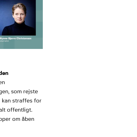
rden
en
gen, som rejste
 kan straffes for
lt offentligt.
ipper om åben