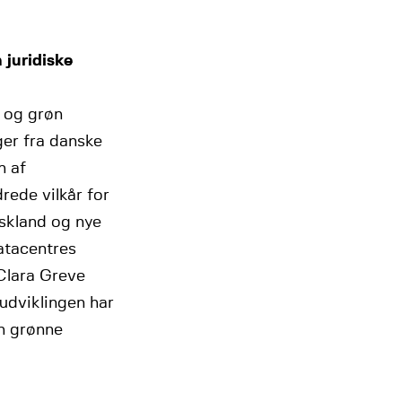
 juridiske
g og grøn
ger fra danske
n af
ede vilkår for
yskland og nye
datacentres
 Clara Greve
udviklingen har
en grønne