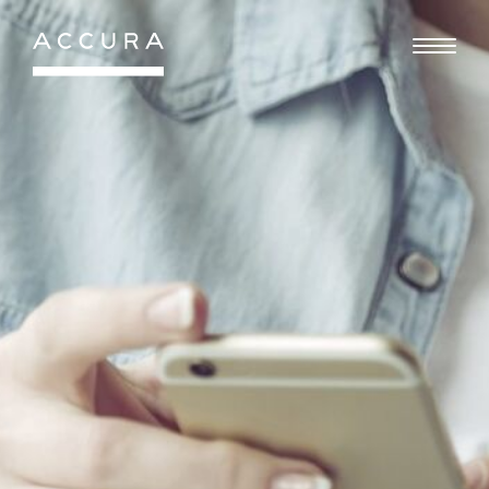
Gå
til
indhold