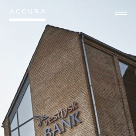
Gå
til
indhold