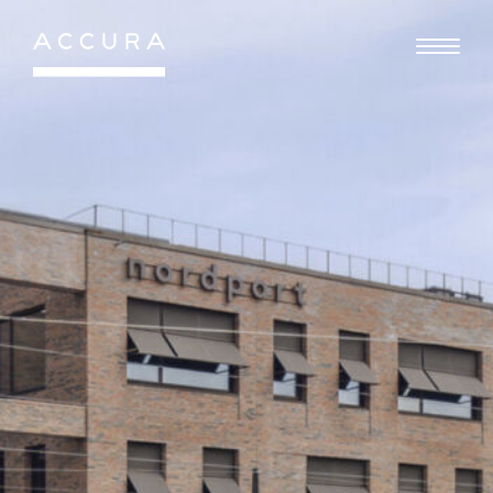
Gå
til
indhold