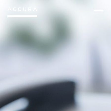
Gå
til
indhold