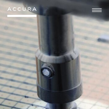
Gå
til
indhold