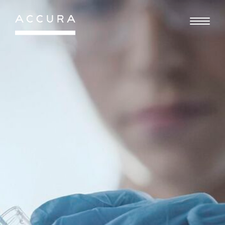
Gå
til
indhold