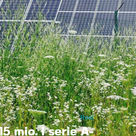
Reel
5 mio. i serie A-