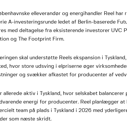
øbenhavnske elleverandør og energihandler Reel har r
erie A-investeringsrunde ledet af Berlin-baserede Fut
res med deltagelse fra eksisterende investorer UVC P
tion og The Footprint Firm.
eringen skal understøtte Reels ekspansion i Tyskland
ed, hvor store udsving i elpriserne øger virksomhede
tninger og svækker afkastet for producenter af vedv
r allerede aktiv i Tyskland, hvor selskabet balancerer
dvarende energi for producenter. Reel planlægger at 
rcielt team på plads i Tyskland i 2026 med yderlige
der som næste skridt.