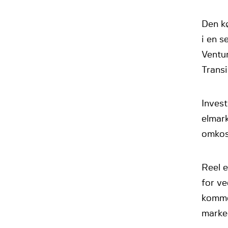
Den k
i en s
Ventu
Transi
Invest
elmark
omkos
Reel e
for ve
komme
marke