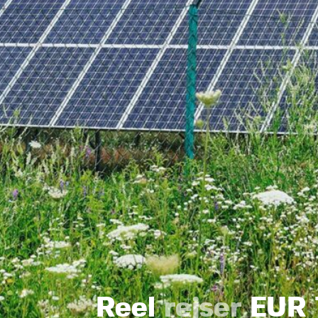
Reel
rejser
EUR 1