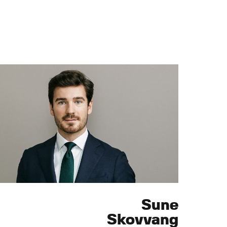
Sune
Skovvang