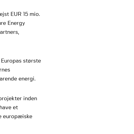
ejst EUR 15 mio.
ure Energy
artners,
, Europas største
rnes
arende energi.
 projekter inden
have et
re europæiske