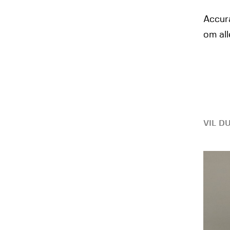
Accura
om all
VIL D