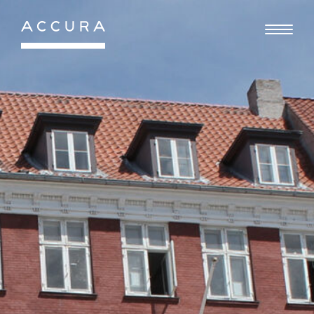
Gå
til
indhold