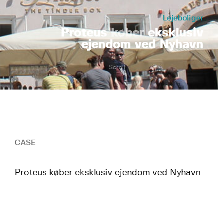
Lejeboliger
Proteus
køber
eksklusiv
ejendom ved Nyhavn
Scroll
CASE
Proteus køber eksklusiv ejendom ved Nyhavn