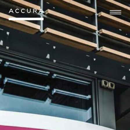
Gå
til
indhold