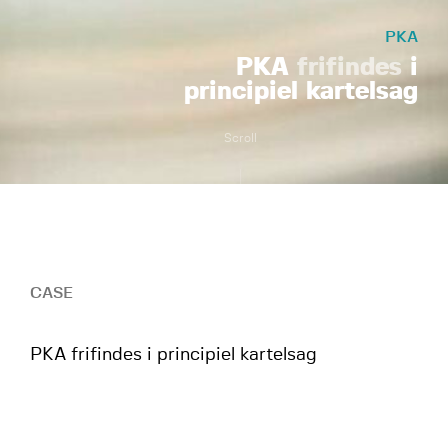
PKA
PKA
frifindes
i
principiel kartelsag
Scroll
CASE
PKA frifindes i principiel kartelsag