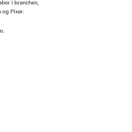
aber i branchen,
m og Pixar.
n.