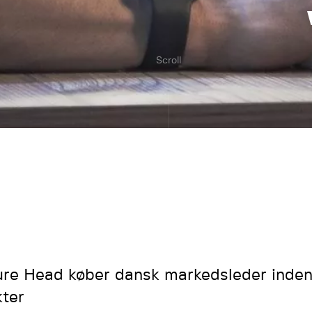
Scroll
ure Head køber dansk markedsleder inden 
kter