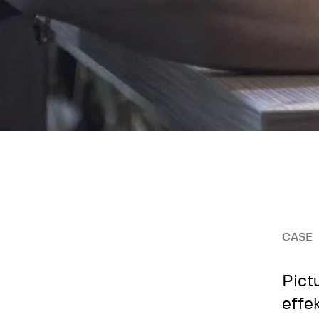
CASE
Pict
effe