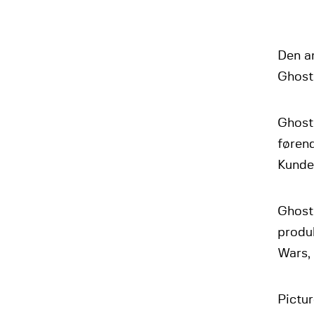
Den a
Ghost
Ghost
førend
Kunder
Ghost 
produk
Wars,
Pictur