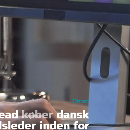
Ghost
Head
køber
dansk
sleder inden for