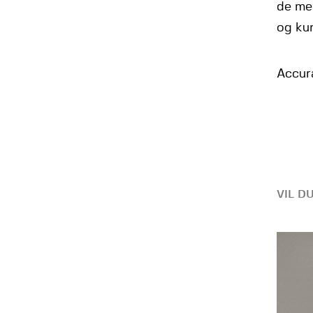
de mes
og kun
Accur
VIL D