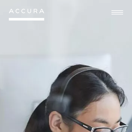
Gå
til
indhold