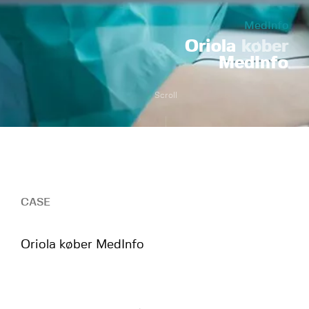
MedInfo
Oriola
køber
MedInfo
Scroll
CASE
Oriola køber MedInfo