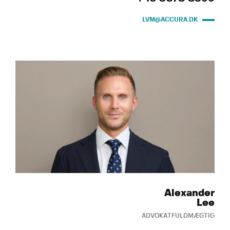
LVM@ACCURA.DK
Alexander
Lee
ADVOKATFULDMÆGTIG