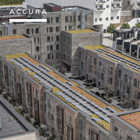
Gå
til
indhold