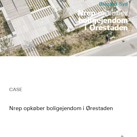
Ørestad Syd
Nrep
opkøber
boligejendom
i Ørestaden
Scroll
CASE
Nrep opkøber boligejendom i Ørestaden