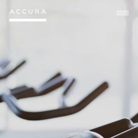
Gå
til
indhold