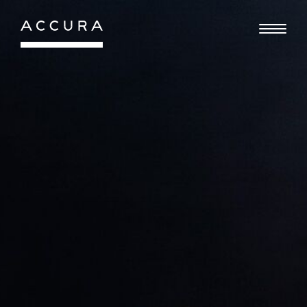
Gå
til
indhold