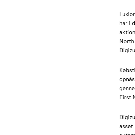
Luxion
har i 
aktion
North
Digizu
Købsti
opnås 
gennem
First
Digizu
asset