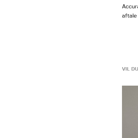
Accura
aftale
VIL D