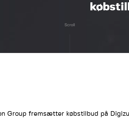
købstil
Scroll
on Group fremsætter købstilbud på Digizu