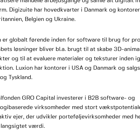
tisere manuelle arbejdsgange og samle alt digitalt i
rm. Digizuite har hovedkvarter i Danmark og kontorer
itannien, Belgien og Ukraine.
 er globalt førende inden for software til brug for pr
bets løsninger bliver bl.a. brugt til at skabe 3D-anima
ter og til at evaluere materialer og teksturer inden 
ktion. Luxion har kontorer i USA og Danmark og salg
a og Tyskland.
alfonden GRO Capital investerer i B2B software- og
logibaserede virksomheder med stort vækstpotential
aktiv ejer, der udvikler porteføljevirksomheder med h
langsigtet værdi.