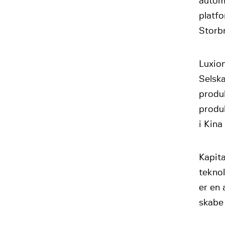
automa
platfo
Storbr
Luxion
Selska
produk
produ
i Kin
Kapit
tekno
er en 
skabe 