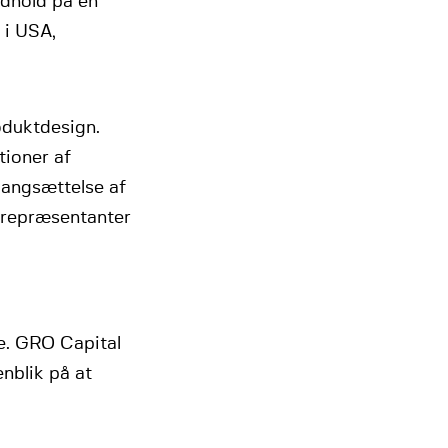
ndhold på én
 i USA,
oduktdesign.
tioner af
igangsættelse af
srepræsentanter
e. GRO Capital
enblik på at