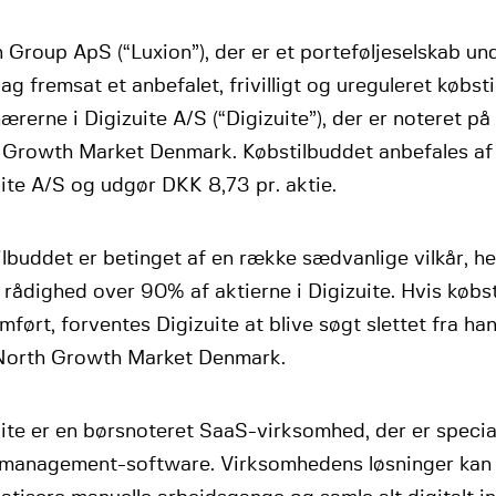
 Group ApS (“Luxion”), der er et porteføljeselskab u
dag fremsat et anbefalet, frivilligt og ureguleret købsti
ærerne i Digizuite A/S (“Digizuite”), der er noteret p
 Growth Market Denmark. Købstilbuddet anbefales af 
ite A/S og udgør DKK 8,73 pr. aktie.
lbuddet er betinget af en række sædvanlige vilkår, he
rådighed over 90% af aktierne i Digizuite. Hvis købst
ført, forventes Digizuite at blive søgt slettet fra h
 North Growth Market Denmark.
ite er en børsnoteret SaaS-virksomhed, der er speciali
 management-software. Virksomhedens løsninger kan b