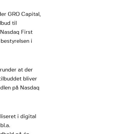
nder GRO Capital,
lbud til
å Nasdaq First
bestyrelsen i
runder at der
ilbuddet bliver
andlen på Nasdaq
seret i digital
l.a.