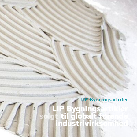
LIP Bygningsartikler
LIP Bygningsartikler
solgt
til globalt førende
industrivirksomhed