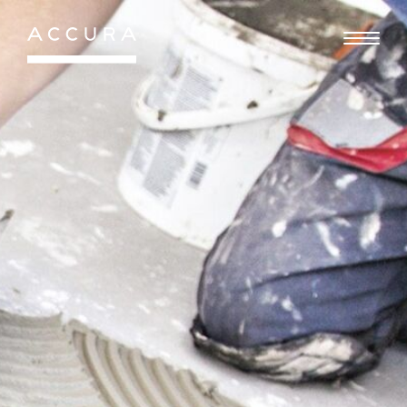
Gå
til
indhold