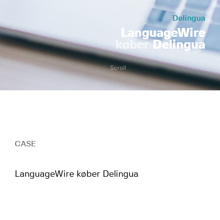
Delingua
LanguageWire
køber
Delingua
Scroll
CASE
LanguageWire køber Delingua