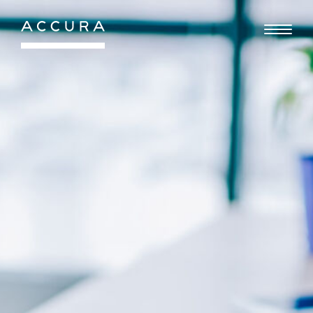
Gå
til
indhold