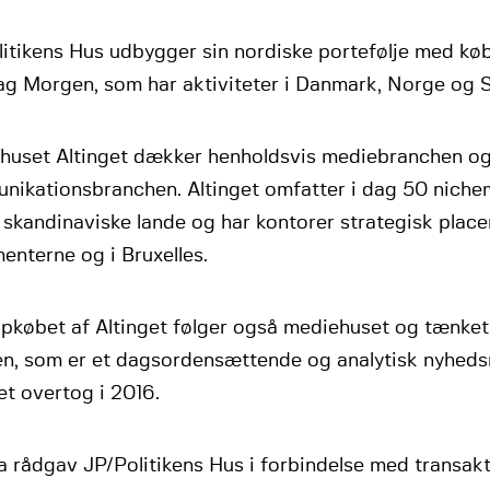
itikens Hus udbygger sin nordiske portefølje med køb
g Morgen, som har aktiviteter i Danmark, Norge og S
huset Altinget dækker henholdsvis mediebranchen o
nikationsbranchen. Altinget omfatter i dag 50 nichem
 skandinaviske lande og har kontorer strategisk place
enterne og i Bruxelles.
pkøbet af Altinget følger også mediehuset og tænk
n, som er et dagsordensættende og analytisk nyhed
et overtog i 2016.
 rådgav JP/Politikens Hus i forbindelse med transakt