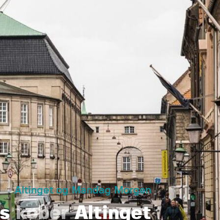
Altinget og Mandag Morgen
us
køber
Altinget