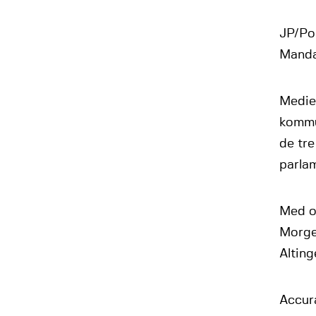
JP/Pol
Manda
Medie
kommu
de tre
parlam
Med o
Morge
Alting
Accura