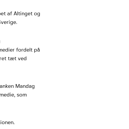
et af Altinget og
verige.
g
edier fordelt på
ret tæt ved
etanken Mandag
smedie, som
ionen.