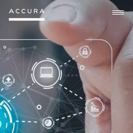
Gå
til
indhold