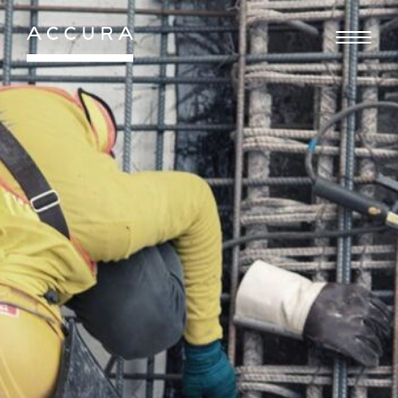
Gå
til
indhold