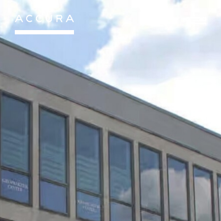
Gå
til
indhold