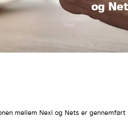
og Net
Scroll
onen mellem Nexi og Nets er gennemført