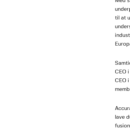
Med s
underp
til at
under
indust
Europa
Samti
CEO i 
CEO i
member
Accur
lave d
fusion