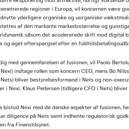
tørre eksponering mod attraktive, hurtigt voksende 
enetrerede regioner i Europa, vil koncernen være go
 udnytte yderligere organiske og uorganiske vækstmuli
støttes af den markante markedsstørrelse og gunstig
ridynamik såsom det accelererede skift mod digital be
 og øget efterspørgsel efter en fuldtidsbetalingsudb
dig med gennemførelsen af fusionen, vil Paolo Berto
Nexi) indtage rollen som koncern CEO, mens Bo Nilsso
 Nets) bliver bestyrelsesformand i Nets og non-execu
 i Nexi. Klaus Pedersen (tidligere CFO i Nets) bliver
a bistod Nexi med de danske aspekter af fusionen, he
ue diligence på Nets samt indhente regulatorisk godk
en fra Finanstilsynet.