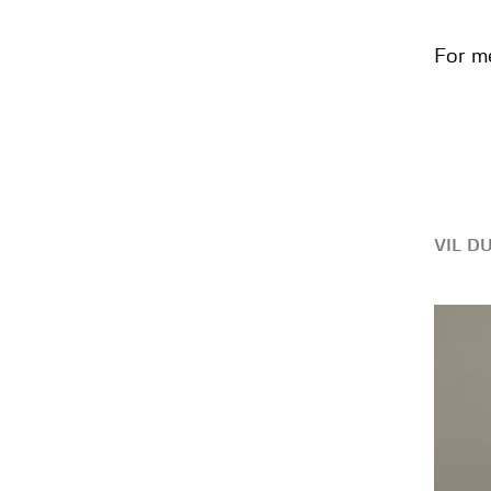
For m
VIL D