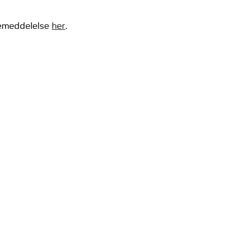
semeddelelse
her
.