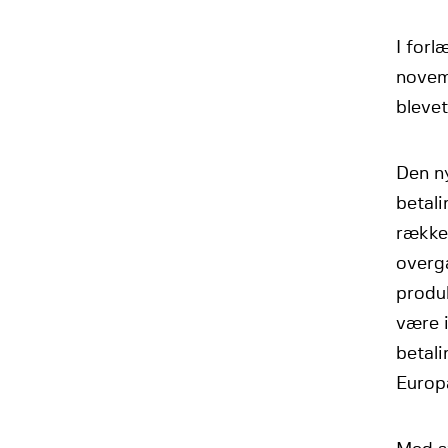
I forl
novemb
blevet
Den n
betali
rækkev
overga
produk
være i
betali
Europ