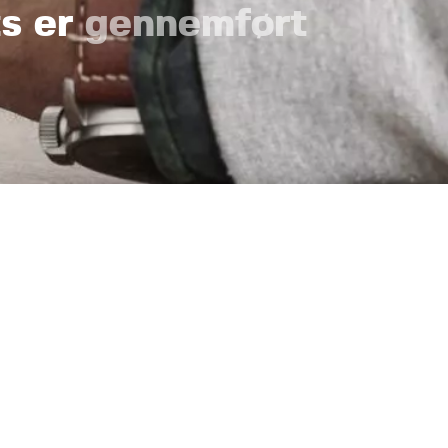
s er
gennemført