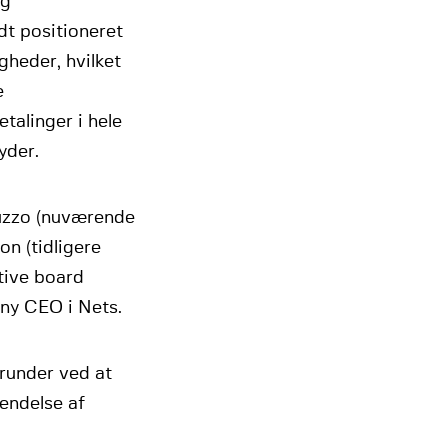
og
dt positioneret
gheder, hvilket
e
talinger i hele
yder.
luzzo (nuværende
n (tidligere
tive board
 ny CEO i Nets.
runder ved at
endelse af