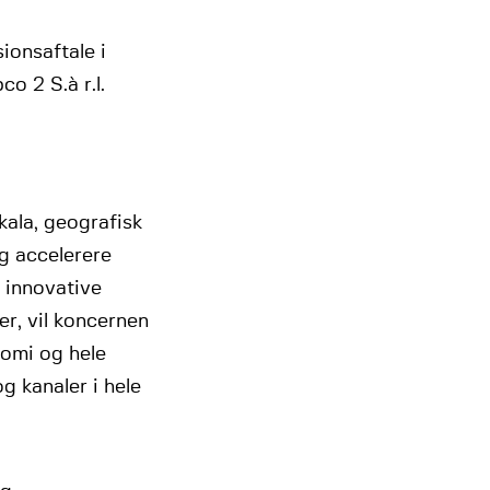
ionsaftale i
o 2 S.à r.l.
kala, geografisk
og accelerere
f innovative
er, vil koncernen
onomi og hele
g kanaler i hele