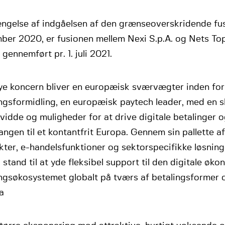
ængelse af indgåelsen af den grænseoverskridende fus
er 2020, er fusionen mellem Nexi S.p.A. og Nets Topc
 gennemført pr. 1. juli 2021.
ye koncern bliver en europæisk sværvægter inden for
ngsformidling, en europæisk paytech leader, med en s
idde og muligheder for at drive digitale betalinger 
ngen til et kontantfrit Europa. Gennem sin pallette a
ter, e-handelsfunktioner og sektorspecifikke løsning
 stand til at yde fleksibel support til den digitale øk
ngsøkosystemet globalt på tværs af betalingsformer o
a