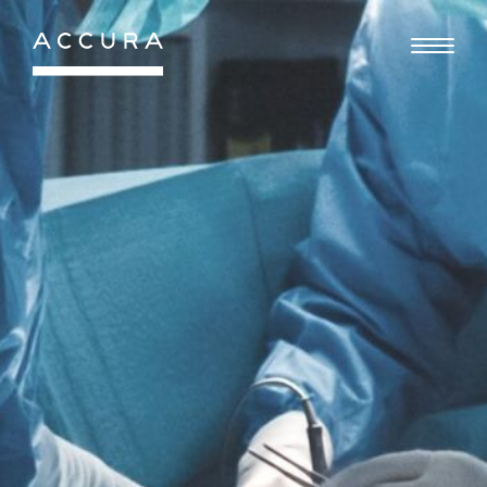
Gå
til
indhold