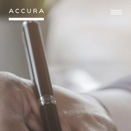
Gå
til
indhold