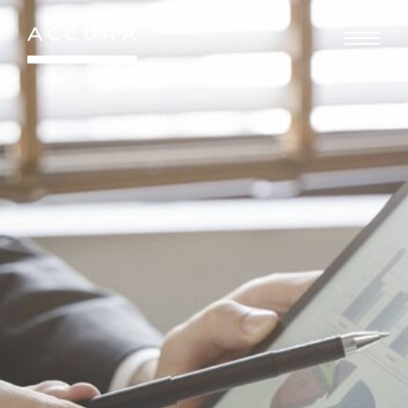
Gå
til
indhold