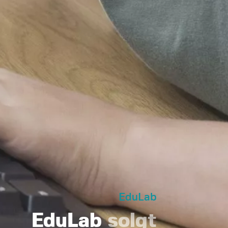
EduLab
EduLab
solgt