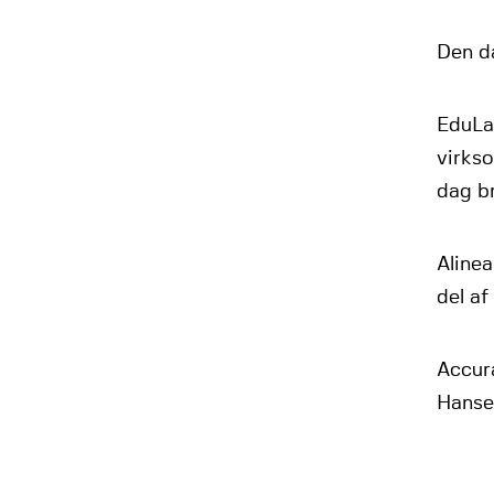
Den da
EduLab
virks
dag b
Alinea
del af
Accur
Hanse