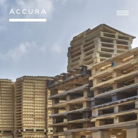
Gå
til
indhold