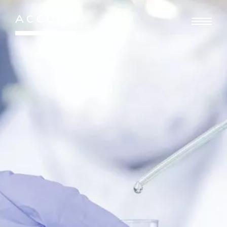
Gå
til
indhold