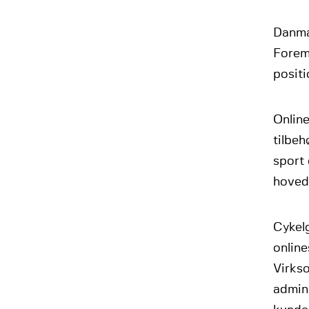
Danmar
Forem
positi
Online
tilbeh
sport
hovedk
Cykel
online
Virks
admini