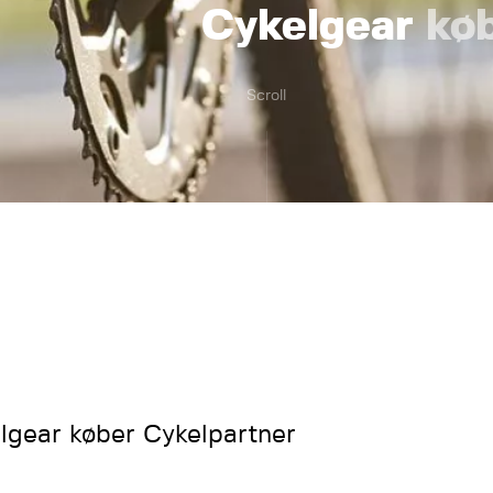
Cykelgear
kø
Scroll
lgear køber Cykelpartner