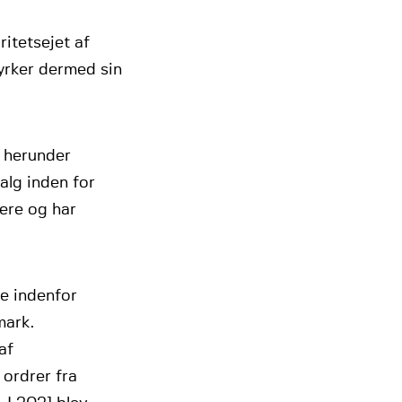
itetsejet af
yrker dermed sin
, herunder
alg inden for
ere og har
e indenfor
mark.
af
 ordrer fra