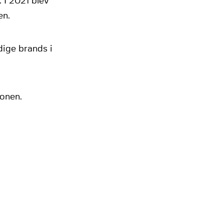
 I 2021 blev
en.
ige brands i
ionen.