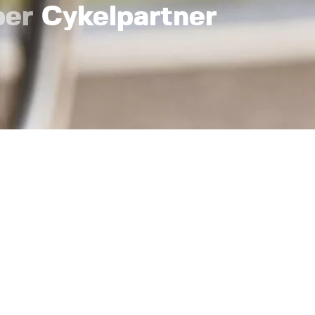
ber
Cykelpartner