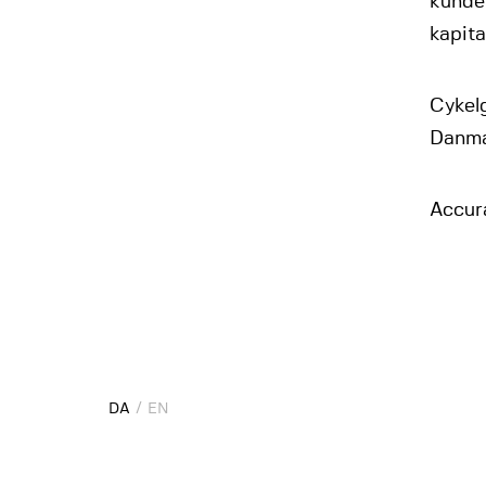
kunder
kapit
Cykel
Danma
Accur
DA
DA
EN
EN