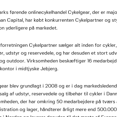
ks førende onlinecykelhandel Cykelgear, der er major
an Capital, har købt konkurrenten Cykelpartner og st
on yderligere på markedet.
forretningen Cykelpartner sælger alt inden for cykler
ør, udstyr og reservedele, og har desuden et stort udv
 og outdoor. Virksomheden beskæftiger 16 medarbejd
ontor i midtjyske Jebjerg.
gear blev grundlagt i 2008 og er i dag markedsledend
salg af udstyr, reservedele og tilbehør til cykler i Dan
omheden, der har omkring 50 medarbejdere på tværs 
stration og lager, håndterer årligt mere end 500.000