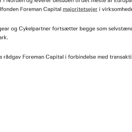
 i Norden og leverer desuden til det meste af Europa.
alfonden Foreman Capital
majoritetsejer
i virksomhed
gear og Cykelpartner fortsætter begge som selvstænd
rk.
a rådgav Foreman Capital i forbindelse med transakt