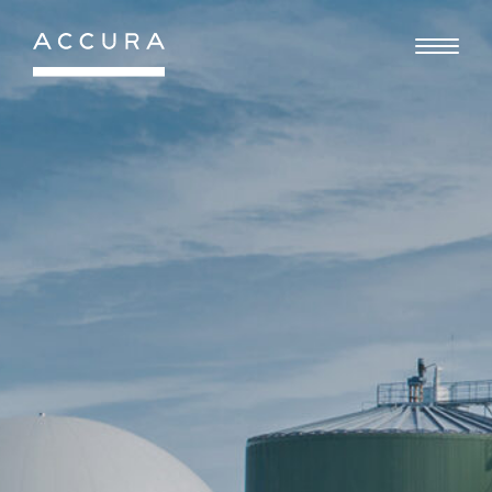
Gå
til
indhold