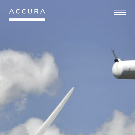
Gå
til
indhold